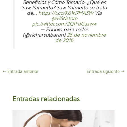
Beneficios y Cómo Tomarlo: ¿Qué es
Saw Palmetto? Saw Palmetto se trata
de…
https://t.co/K61N7MA3Yv
Vía
@HSNstore
pic.twitter.com/2QfFdGasww
— Ebooks para todos
(@richarsulbaran)
28 de noviembre
de 2016
←
Entrada anterior
Entrada siguiente
→
Entradas relacionadas