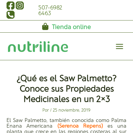
Ir
507-6982
al
6463
contenido
Tienda online
Main
Menu
¿Qué es el Saw Palmetto?
Conoce sus Propiedades
Medicinales en un 2×3
Por
/
25 noviembre, 2019
El Saw Palmetto, también conocida como Palma
Enana Americana
(Serenoa Repens)
es una
planta que crece en las regiones costeras al sur