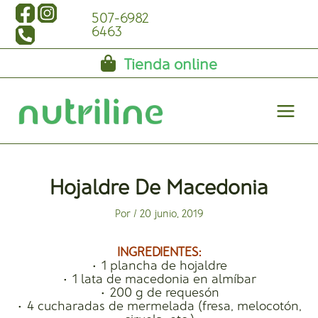
Ir
507-6982
al
6463
contenido
Tienda online
Main
Menu
Hojaldre De Macedonia
Por
/
20 junio, 2019
INGREDIENTES:
• 1 plancha de hojaldre
• 1 lata de macedonia en almíbar
• 200 g de requesón
• 4 cucharadas de mermelada (fresa, melocotón,